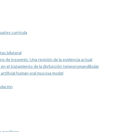
uates curricula
as bilateral
rno de insomnio: Una revisión de la evidencia actual
 en el tratamiento de la disfunción temporomandibular
artificial human oral mucosa model
ndación
s positivos