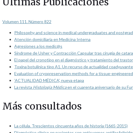
Últimas Publicaciones
Volumen 111. Número 822
Philosophy and science in medical undergraduates and postgrad
Atención domiciliaria en Medicina Interna
Agresiones a los medic@s
Síndrome de Usher y Contracción Capsular tras cirugía de catarat
El papel del cronotipo en el diagnóstico y tratamiento del trasto
Toxina botulínica tipo A1. Un recurso de actualidad coadyuvante
Evaluation of cryopreservation methods for a tissue-engineered 
‘ACTUALIDAD MÉDICA’, nueva etapa
La revista
Histología Médica
en el cuarenta aniversario de su Fu
Más consultados
La célula. Trescientos cincuenta años de historia (1665-2015)
Diagnóstico clínico en pacientes con anticuerpos antifosfolípido