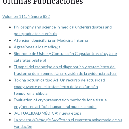
Últimas Publicaciones
Volumen 111. Número 822
Philosophy and science in medical undergraduates and
postgraduates curricula
Atención domiciliaria en Medicina Interna
Agresiones a los medic@s
Síndrome de Usher y Contracción Capsular tras cirugía de
cataratas bilateral
El papel del cronotipo en el diagnóstico y tratamiento del
trastorno de insomnio: Una revisión de la evidencia actual
Toxina botulínica tipo A1. Un recurso de actualidad
coadyuvante en el tratamiento de la disfunción
temporomandibular
Evaluation of cryopreservation methods for a tissue-
engineered artificial human oral mucosa model
‘ACTUALIDAD MÉDICA’, nueva etapa
La revista
Histología Médica
en el cuarenta aniversario de su
Fundación