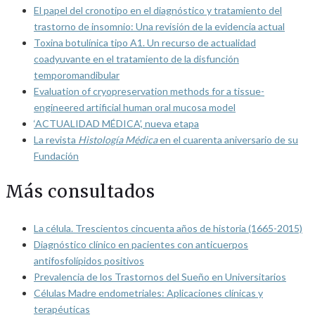
El papel del cronotipo en el diagnóstico y tratamiento del
trastorno de insomnio: Una revisión de la evidencia actual
Toxina botulínica tipo A1. Un recurso de actualidad
coadyuvante en el tratamiento de la disfunción
temporomandibular
Evaluation of cryopreservation methods for a tissue-
engineered artificial human oral mucosa model
‘ACTUALIDAD MÉDICA’, nueva etapa
La revista
Histología Médica
en el cuarenta aniversario de su
Fundación
Más consultados
La célula. Trescientos cincuenta años de historia (1665-2015)
Diagnóstico clínico en pacientes con anticuerpos
antifosfolípidos positivos
Prevalencia de los Trastornos del Sueño en Universitarios
Células Madre endometriales: Aplicaciones clínicas y
terapéuticas