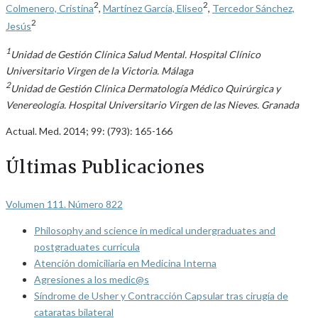
2
2
Colmenero, Cristina
,
Martínez García, Eliseo
,
Tercedor Sánchez,
2
Jesús
1
Unidad de Gestión Clínica Salud Mental. Hospital Clínico
Universitario Virgen de la Victoria. Málaga
2
Unidad de Gestión Clínica Dermatología Médico Quirúrgica y
Venereología. Hospital Universitario Virgen de las Nieves. Granada
Actual. Med. 2014; 99: (793): 165-166
Últimas Publicaciones
Volumen 111. Número 822
Philosophy and science in medical undergraduates and
postgraduates curricula
Atención domiciliaria en Medicina Interna
Agresiones a los medic@s
Síndrome de Usher y Contracción Capsular tras cirugía de
cataratas bilateral