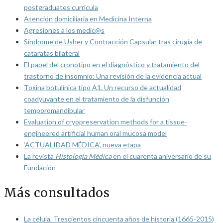
postgraduates curricula
Atención domiciliaria en Medicina Interna
Agresiones a los medic@s
Síndrome de Usher y Contracción Capsular tras cirugía de
cataratas bilateral
El papel del cronotipo en el diagnóstico y tratamiento del
trastorno de insomnio: Una revisión de la evidencia actual
Toxina botulínica tipo A1. Un recurso de actualidad
coadyuvante en el tratamiento de la disfunción
temporomandibular
Evaluation of cryopreservation methods for a tissue-
engineered artificial human oral mucosa model
‘ACTUALIDAD MÉDICA’, nueva etapa
La revista
Histología Médica
en el cuarenta aniversario de su
Fundación
Más consultados
La célula. Trescientos cincuenta años de historia (1665-2015)