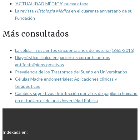
‘ACTUALIDAD MÉDICA’, nueva etapa
La revista
Histología Médica
en el cuarenta aniversario de su
Fundación
Más consultados
La célula. Trescientos cincuenta años de historia (1665-2015)
Diagnóstico clínico en pacientes con anticuerpos
antifosfolípidos positivos
Prevalencia de los Trastornos del Sueño en Universitarios
Células Madre endometriales: Aplicaciones clínicas y
terapéuticas
Cambios sugestivos de infección por virus de papiloma humano
en estudiantes de una Universidad Pública
Indexada en: