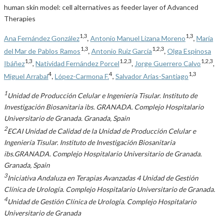
human skin model: cell alternatives as feeder layer of Advanced
Therapies
1,3
1,3
Ana Fernández González
,
Antonio Manuel Lizana Moreno
,
María
1,3
1,2,3
del Mar de Pablos Ramos
,
Antonio Ruiz García
,
Olga Espinosa
1,3
1.2,3
1,2,3
Ibáñez
,
Natividad Fernández Porcel
,
Jorge Guerrero Calvo
,
4
4
1,3
Miguel Arrabal
,
López-Carmona F.
,
Salvador Arias-Santiago
1
Unidad de Producción Celular e Ingeniería Tisular. Instituto de
Investigación Biosanitaria ibs. GRANADA. Complejo Hospitalario
Universitario de Granada. Granada, Spain
2
ECAI Unidad de Calidad de la Unidad de Producción Celular e
Ingeniería Tisular. Instituto de Investigación Biosanitaria
ibs.GRANADA. Complejo Hospitalario Universitario de Granada.
Granada, Spain
3
Iniciativa Andaluza en Terapias Avanzadas 4 Unidad de Gestión
Clínica de Urología. Complejo Hospitalario Universitario de Granada.
4
Unidad de Gestión Clínica de Urología. Complejo Hospitalario
Universitario de Granada