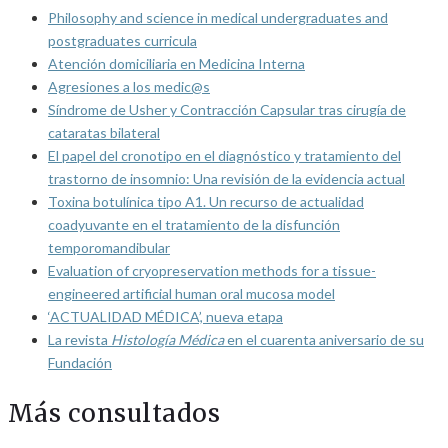
Philosophy and science in medical undergraduates and
postgraduates curricula
Atención domiciliaria en Medicina Interna
Agresiones a los medic@s
Síndrome de Usher y Contracción Capsular tras cirugía de
cataratas bilateral
El papel del cronotipo en el diagnóstico y tratamiento del
trastorno de insomnio: Una revisión de la evidencia actual
Toxina botulínica tipo A1. Un recurso de actualidad
coadyuvante en el tratamiento de la disfunción
temporomandibular
Evaluation of cryopreservation methods for a tissue-
engineered artificial human oral mucosa model
‘ACTUALIDAD MÉDICA’, nueva etapa
La revista
Histología Médica
en el cuarenta aniversario de su
Fundación
Más consultados