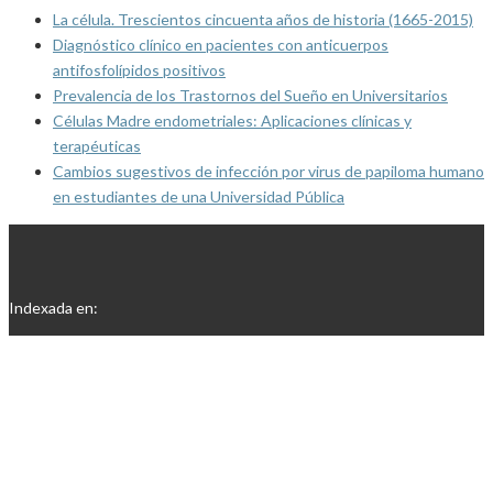
La célula. Trescientos cincuenta años de historia (1665-2015)
Diagnóstico clínico en pacientes con anticuerpos
antifosfolípidos positivos
Prevalencia de los Trastornos del Sueño en Universitarios
Células Madre endometriales: Aplicaciones clínicas y
terapéuticas
Cambios sugestivos de infección por virus de papiloma humano
en estudiantes de una Universidad Pública
Indexada en: