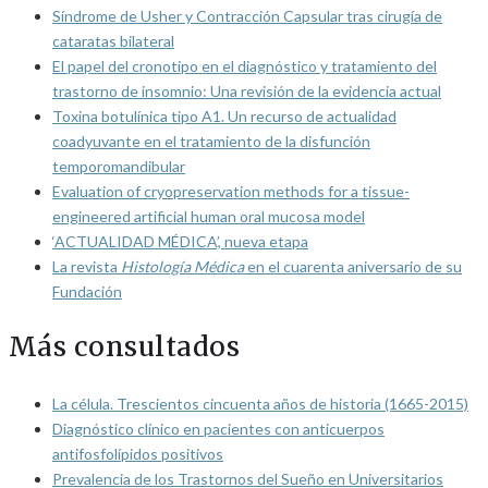
Síndrome de Usher y Contracción Capsular tras cirugía de
cataratas bilateral
El papel del cronotipo en el diagnóstico y tratamiento del
trastorno de insomnio: Una revisión de la evidencia actual
Toxina botulínica tipo A1. Un recurso de actualidad
coadyuvante en el tratamiento de la disfunción
temporomandibular
Evaluation of cryopreservation methods for a tissue-
engineered artificial human oral mucosa model
‘ACTUALIDAD MÉDICA’, nueva etapa
La revista
Histología Médica
en el cuarenta aniversario de su
Fundación
Más consultados
La célula. Trescientos cincuenta años de historia (1665-2015)
Diagnóstico clínico en pacientes con anticuerpos
antifosfolípidos positivos
Prevalencia de los Trastornos del Sueño en Universitarios