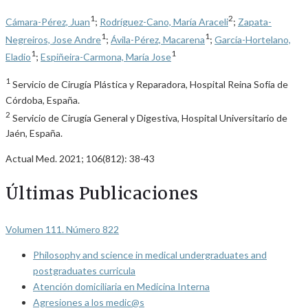
1
2
Cámara-Pérez, Juan
;
Rodríguez-Cano, María Araceli
;
Zapata-
1
1
Negreiros, Jose Andre
;
Ávila-Pérez, Macarena
;
García-Hortelano,
1
1
Eladio
;
Espiñeira-Carmona, María Jose
1
Servicio de Cirugía Plástica y Reparadora, Hospital Reina Sofía de
Córdoba, España.
2
Servicio de Cirugía General y Digestiva, Hospital Universitario de
Jaén, España.
Actual Med. 2021; 106(812): 38-43
Últimas Publicaciones
Volumen 111. Número 822
Philosophy and science in medical undergraduates and
postgraduates curricula
Atención domiciliaria en Medicina Interna
Agresiones a los medic@s