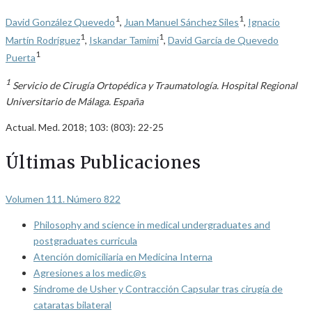
1
1
David González Quevedo
,
Juan Manuel Sánchez Siles
,
Ignacio
1
1
Martín Rodríguez
,
Iskandar Tamimi
,
David García de Quevedo
1
Puerta
1
Servicio de Cirugía Ortopédica y Traumatología. Hospital Regional
Universitario de Málaga. España
Actual. Med. 2018; 103: (803): 22-25
Últimas Publicaciones
Volumen 111. Número 822
Philosophy and science in medical undergraduates and
postgraduates curricula
Atención domiciliaria en Medicina Interna
Agresiones a los medic@s
Síndrome de Usher y Contracción Capsular tras cirugía de
cataratas bilateral