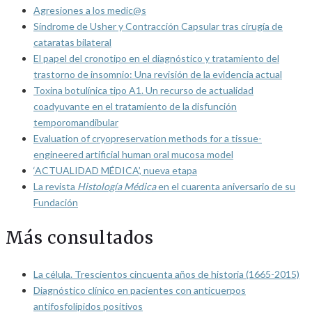
Agresiones a los medic@s
Síndrome de Usher y Contracción Capsular tras cirugía de
cataratas bilateral
El papel del cronotipo en el diagnóstico y tratamiento del
trastorno de insomnio: Una revisión de la evidencia actual
Toxina botulínica tipo A1. Un recurso de actualidad
coadyuvante en el tratamiento de la disfunción
temporomandibular
Evaluation of cryopreservation methods for a tissue-
engineered artificial human oral mucosa model
‘ACTUALIDAD MÉDICA’, nueva etapa
La revista
Histología Médica
en el cuarenta aniversario de su
Fundación
Más consultados
La célula. Trescientos cincuenta años de historia (1665-2015)
Diagnóstico clínico en pacientes con anticuerpos
antifosfolípidos positivos