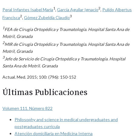
1
2
Peral Infantes Isabel María
,
García Aguilar Ignacio
,
Pulido Albertus
2
3
Francisca
,
Gómez Zubeldía Claudio
1
FEA de Cirugía Ortopédica y Traumatología. Hospital Santa Ana de
Motril, Granada
2
MIR de Cirugía Ortopédica y Traumatología. Hospital Santa Ana de
Motril, Granada
3
Jefe de Servicio de Cirugía Ortopédica y Traumatología. Hospital
Santa Ana de Motril. Granada
Actual. Med. 2015; 100: (796): 150-152
Últimas Publicaciones
Volumen 111. Número 822
Philosophy and science in medical undergraduates and
postgraduates curricula
Atención domiciliaria en Medicina Interna