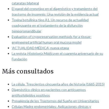
cataratas bilateral
El papel del cronotipo en el diagnóstico y tratamiento del
trastorno de insomnio: Una revisión de la evidencia actual
Toxina botulínica tipo A1. Un recurso de actualidad
coadyuvante en el tratamiento de la disfunción
temporomandibular
Evaluation of cryopreservation methods for a tissue-
engineered artificial human oral mucosa model
‘ACTUALIDAD MÉDICA’, nueva etapa
La revista
Histología Médica
en el cuarenta aniversario de su
Fundación
Más consultados
La célula. Trescientos cincuenta años de historia (1665-2015)
Diagnóstico clínico en pacientes con anticuerpos
antifosfolípidos positivos
Prevalencia de los Trastornos del Sueño en Universitarios
Células Madre endometriales: Aplicaciones clínicas y