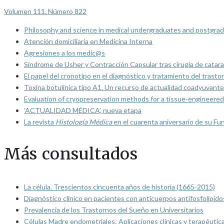
Volumen 111. Número 822
Philosophy and science in medical undergraduates and postgrad
Atención domiciliaria en Medicina Interna
Agresiones a los medic@s
Síndrome de Usher y Contracción Capsular tras cirugía de catarat
El papel del cronotipo en el diagnóstico y tratamiento del trasto
Toxina botulínica tipo A1. Un recurso de actualidad coadyuvante
Evaluation of cryopreservation methods for a tissue-engineered 
‘ACTUALIDAD MÉDICA’, nueva etapa
La revista
Histología Médica
en el cuarenta aniversario de su Fu
Más consultados
La célula. Trescientos cincuenta años de historia (1665-2015)
Diagnóstico clínico en pacientes con anticuerpos antifosfolípido
Prevalencia de los Trastornos del Sueño en Universitarios
Células Madre endometriales: Aplicaciones clínicas y terapéutic