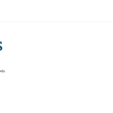
s
elp.