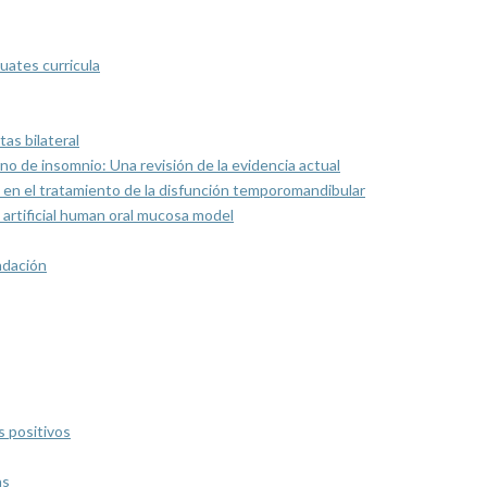
uates curricula
as bilateral
rno de insomnio: Una revisión de la evidencia actual
 en el tratamiento de la disfunción temporomandibular
artificial human oral mucosa model
ndación
s positivos
as