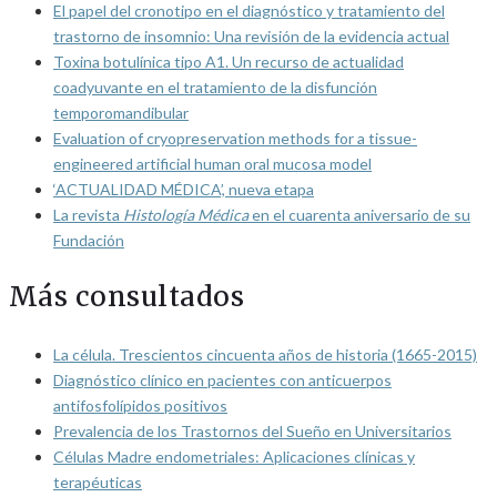
El papel del cronotipo en el diagnóstico y tratamiento del
trastorno de insomnio: Una revisión de la evidencia actual
Toxina botulínica tipo A1. Un recurso de actualidad
coadyuvante en el tratamiento de la disfunción
temporomandibular
Evaluation of cryopreservation methods for a tissue-
engineered artificial human oral mucosa model
‘ACTUALIDAD MÉDICA’, nueva etapa
La revista
Histología Médica
en el cuarenta aniversario de su
Fundación
Más consultados
La célula. Trescientos cincuenta años de historia (1665-2015)
Diagnóstico clínico en pacientes con anticuerpos
antifosfolípidos positivos
Prevalencia de los Trastornos del Sueño en Universitarios
Células Madre endometriales: Aplicaciones clínicas y
terapéuticas