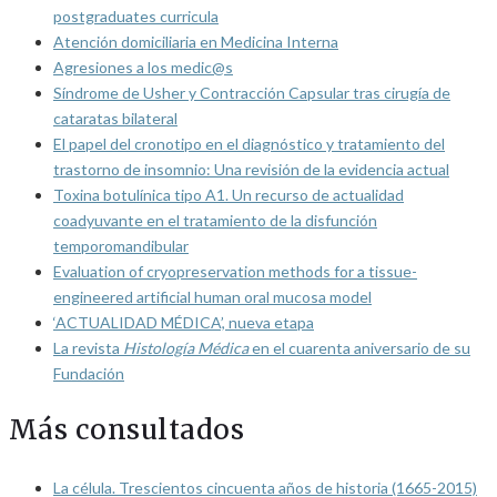
postgraduates curricula
Atención domiciliaria en Medicina Interna
Agresiones a los medic@s
Síndrome de Usher y Contracción Capsular tras cirugía de
cataratas bilateral
El papel del cronotipo en el diagnóstico y tratamiento del
trastorno de insomnio: Una revisión de la evidencia actual
Toxina botulínica tipo A1. Un recurso de actualidad
coadyuvante en el tratamiento de la disfunción
temporomandibular
Evaluation of cryopreservation methods for a tissue-
engineered artificial human oral mucosa model
‘ACTUALIDAD MÉDICA’, nueva etapa
La revista
Histología Médica
en el cuarenta aniversario de su
Fundación
Más consultados
La célula. Trescientos cincuenta años de historia (1665-2015)