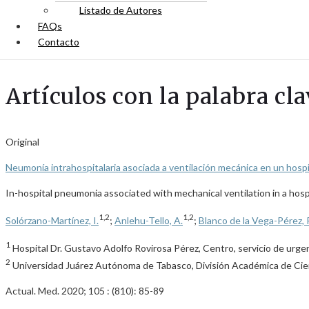
Listado de Autores
FAQs
Contacto
Artículos con la palabra cla
Original
Neumonía intrahospitalaria asociada a ventilación mecánica en un hosp
In-hospital pneumonia associated with mechanical ventilation in a hosp
1,2
1,2
Solórzano-Martínez, I.
;
Anlehu-Tello, A.
;
Blanco de la Vega-Pérez, 
1
Hospital Dr. Gustavo Adolfo Rovirosa Pérez, Centro, servicio de urge
2
Universidad Juárez Autónoma de Tabasco, División Académica de Cien
Actual. Med. 2020; 105 : (810): 85-89