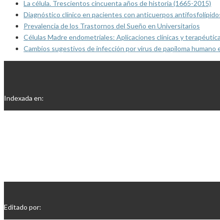
La célula. Trescientos cincuenta años de historia (1665-2015)
Diagnóstico clínico en pacientes con anticuerpos antifosfolípido
Prevalencia de los Trastornos del Sueño en Universitarios
Células Madre endometriales: Aplicaciones clínicas y terapéutic
Cambios sugestivos de infección por virus de papiloma humano 
Indexada en:
Editado por: