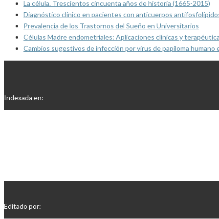
La célula. Trescientos cincuenta años de historia (1665-2015)
Diagnóstico clínico en pacientes con anticuerpos antifosfolípido
Prevalencia de los Trastornos del Sueño en Universitarios
Células Madre endometriales: Aplicaciones clínicas y terapéutic
Cambios sugestivos de infección por virus de papiloma humano 
Indexada en:
Editado por: