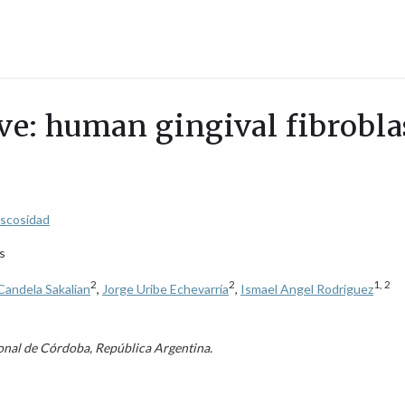
ave: human gingival fibrobla
iscosidad
s
2
2
1,
2
Candela Sakalian
,
Jorge Uribe Echevarría
,
Ismael Angel Rodriguez
onal de Córdoba, República Argentina.