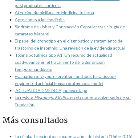
postgraduates curricula
Atención domiciliaria en Medicina Interna
Agresiones a los medic@s
Síndrome de Usher y Contracción Capsular tras cirugía de
cataratas bilateral
El papel del cronotipo en el diagnóstico y tratamiento del
trastorno de insomnio: Una revisión de la evidencia actual
Toxina botulínica tipo A1. Un recurso de actualidad
coadyuvante en el tratamiento de la disfunción
temporomandibular
Evaluation of cryopreservation methods for a tissue-
engineered artificial human oral mucosa model
‘ACTUALIDAD MÉDICA’, nueva etapa
La revista
Histología Médica
en el cuarenta aniversario de su
Fundación
Más consultados
La célula. Trescientos cincuenta años de historia (1665-2015)