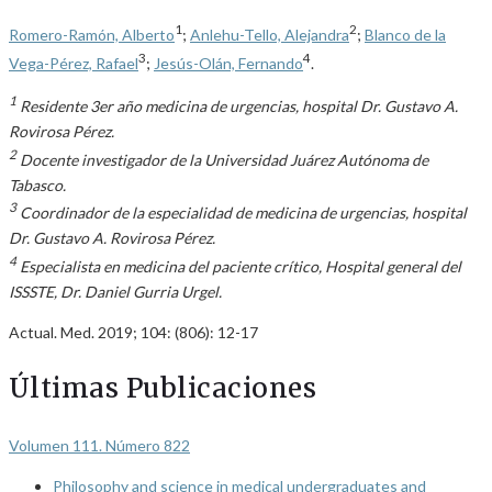
1
2
Romero-Ramón, Alberto
;
Anlehu-Tello, Alejandra
;
Blanco de la
3
4
Vega-Pérez, Rafael
;
Jesús-Olán, Fernando
.
1
Residente 3er año medicina de urgencias, hospital Dr. Gustavo A.
Rovirosa Pérez.
2
Docente investigador de la Universidad Juárez Autónoma de
Tabasco.
3
Coordinador de la especialidad de medicina de urgencias, hospital
Dr. Gustavo A. Rovirosa Pérez.
4
Especialista en medicina del paciente crítico, Hospital general del
ISSSTE, Dr. Daniel Gurria Urgel.
Actual. Med. 2019; 104: (806): 12-17
Últimas Publicaciones
Volumen 111. Número 822
Philosophy and science in medical undergraduates and