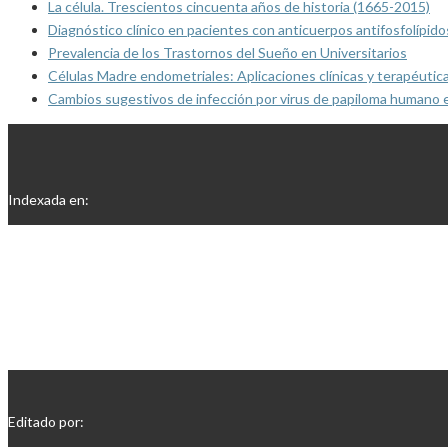
La célula. Trescientos cincuenta años de historia (1665-2015)
Diagnóstico clínico en pacientes con anticuerpos antifosfolípido
Prevalencia de los Trastornos del Sueño en Universitarios
Células Madre endometriales: Aplicaciones clínicas y terapéutic
Cambios sugestivos de infección por virus de papiloma humano 
Indexada en:
Editado por: