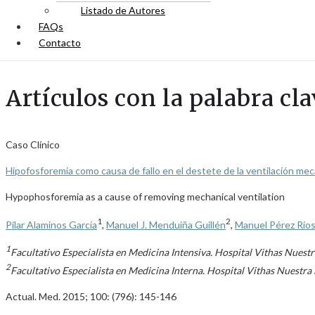
Listado de Autores
FAQs
Contacto
Artículos con la palabra c
Caso Clínico
Hipofosforemia como causa de fallo en el destete de la ventilación mec
Hypophosforemia as a cause of removing mechanical ventilation
1
2
Pilar Alaminos García
,
Manuel J. Menduiña Guillén
,
Manuel Pérez Rio
1
Facultativo Especialista en Medicina Intensiva. Hospital Vithas Nuest
2
Facultativo Especialista en Medicina Interna. Hospital Vithas Nuestr
Actual. Med. 2015; 100: (796): 145-146