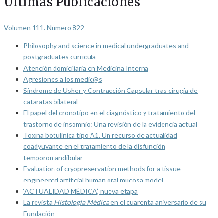
Últimas Publicaciones
Volumen 111. Número 822
Philosophy and science in medical undergraduates and
postgraduates curricula
Atención domiciliaria en Medicina Interna
Agresiones a los medic@s
Síndrome de Usher y Contracción Capsular tras cirugía de
cataratas bilateral
El papel del cronotipo en el diagnóstico y tratamiento del
trastorno de insomnio: Una revisión de la evidencia actual
Toxina botulínica tipo A1. Un recurso de actualidad
coadyuvante en el tratamiento de la disfunción
temporomandibular
Evaluation of cryopreservation methods for a tissue-
engineered artificial human oral mucosa model
‘ACTUALIDAD MÉDICA’, nueva etapa
La revista
Histología Médica
en el cuarenta aniversario de su
Fundación