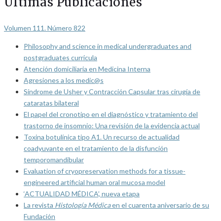
Últimas Publicaciones
Volumen 111. Número 822
Philosophy and science in medical undergraduates and
postgraduates curricula
Atención domiciliaria en Medicina Interna
Agresiones a los medic@s
Síndrome de Usher y Contracción Capsular tras cirugía de
cataratas bilateral
El papel del cronotipo en el diagnóstico y tratamiento del
trastorno de insomnio: Una revisión de la evidencia actual
Toxina botulínica tipo A1. Un recurso de actualidad
coadyuvante en el tratamiento de la disfunción
temporomandibular
Evaluation of cryopreservation methods for a tissue-
engineered artificial human oral mucosa model
‘ACTUALIDAD MÉDICA’, nueva etapa
La revista
Histología Médica
en el cuarenta aniversario de su
Fundación