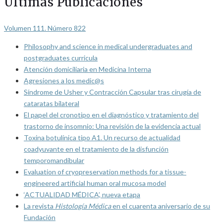
Últimas Publicaciones
Volumen 111. Número 822
Philosophy and science in medical undergraduates and
postgraduates curricula
Atención domiciliaria en Medicina Interna
Agresiones a los medic@s
Síndrome de Usher y Contracción Capsular tras cirugía de
cataratas bilateral
El papel del cronotipo en el diagnóstico y tratamiento del
trastorno de insomnio: Una revisión de la evidencia actual
Toxina botulínica tipo A1. Un recurso de actualidad
coadyuvante en el tratamiento de la disfunción
temporomandibular
Evaluation of cryopreservation methods for a tissue-
engineered artificial human oral mucosa model
‘ACTUALIDAD MÉDICA’, nueva etapa
La revista
Histología Médica
en el cuarenta aniversario de su
Fundación