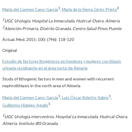
1
2
María del Carmen Cano-García
,
María de la Sierra Girón-Prieto
1
UGC Urología. Hospital La Inmaculada. Huércal-Overa. Almería
2
Atención Primaria. Distrito Granada. Centro Salud Pinos Puente
Actual. Med. 2015; 100: (796): 118-120
Original
Estudio de factores litogénicos en hombres y mujeres con litiasis
urinaria recidivante en el área norte de Almería
Study of lithogenic factors in men and women with recurrent
nephrolithiasis in the north area of Almeria
1
1
María del Carmen Cano-García
,
Luis Óscar Roletto-Salmo
,
1
Guillermo Hidalgo-Agulló
1
UGC Urología intercentros. Hospital La Inmaculada. Huércal-Overa.
Almería. Instituto IBS Granada.