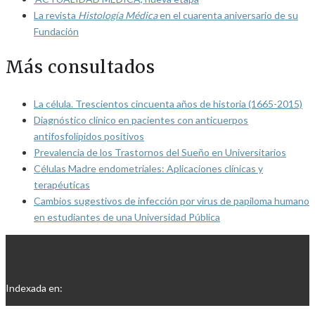
La revista
Histología Médica
en el cuarenta aniversario de su
Fundación
Más consultados
La célula. Trescientos cincuenta años de historia (1665-2015)
Diagnóstico clínico en pacientes con anticuerpos
antifosfolípidos positivos
Prevalencia de los Trastornos del Sueño en Universitarios
Células Madre endometriales: Aplicaciones clínicas y
terapéuticas
Cambios sugestivos de infección por virus de papiloma humano
en estudiantes de una Universidad Pública
Indexada en: