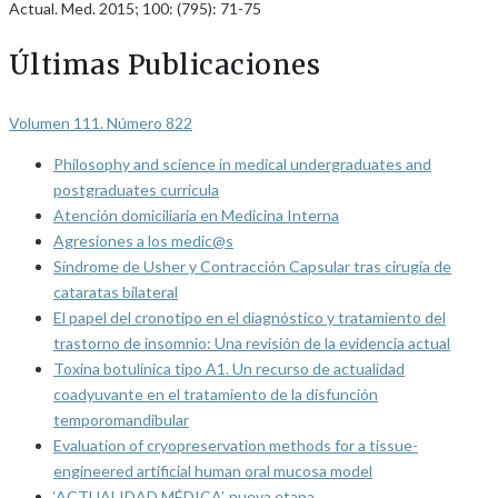
Actual. Med. 2015; 100: (795): 71-75
Últimas Publicaciones
Volumen 111. Número 822
Philosophy and science in medical undergraduates and
postgraduates curricula
Atención domiciliaria en Medicina Interna
Agresiones a los medic@s
Síndrome de Usher y Contracción Capsular tras cirugía de
cataratas bilateral
El papel del cronotipo en el diagnóstico y tratamiento del
trastorno de insomnio: Una revisión de la evidencia actual
Toxina botulínica tipo A1. Un recurso de actualidad
coadyuvante en el tratamiento de la disfunción
temporomandibular
Evaluation of cryopreservation methods for a tissue-
engineered artificial human oral mucosa model
‘ACTUALIDAD MÉDICA’, nueva etapa