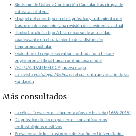
Síndrome de Usher y Contracción Capsular tras cirugía de
cataratas bilateral
El papel del cronotipo en el diagnóstico y tratamiento del
trastorno de insomnio: Una revisión de la evidencia actual
Toxina botulínica tipo A1. Un recurso de actualidad
coadyuvante en el tratamiento de la disfunción
temporomandibular
Evaluation of cryopreservation methods for a tissue-
engineered artificial human oral mucosa model
‘ACTUALIDAD MÉDICA’, nueva etapa
La revista
Histología Médica
en el cuarenta aniversario de su
Fundación
Más consultados
La célula. Trescientos cincuenta años de historia (1665-2015)
Diagnóstico clínico en pacientes con anticuerpos
antifosfolípidos positivos
Prevalencia de los Trastornos del Sueño en Universitarios