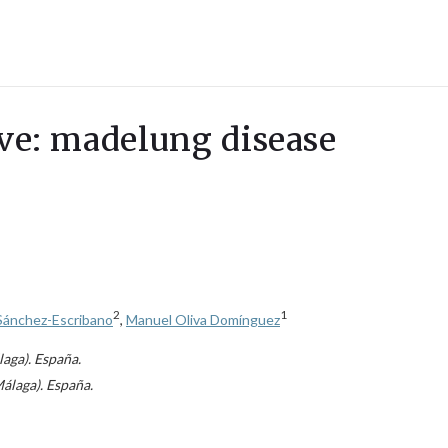
ave: madelung disease
2
1
 Sánchez-Escribano
,
Manuel Oliva Domínguez
laga). España.
Málaga). España.