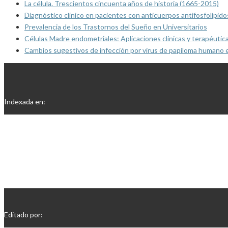
La célula. Trescientos cincuenta años de historia (1665-2015)
Diagnóstico clínico en pacientes con anticuerpos antifosfolípido
Prevalencia de los Trastornos del Sueño en Universitarios
Células Madre endometriales: Aplicaciones clínicas y terapéutic
Cambios sugestivos de infección por virus de papiloma humano 
Indexada en:
Editado por: