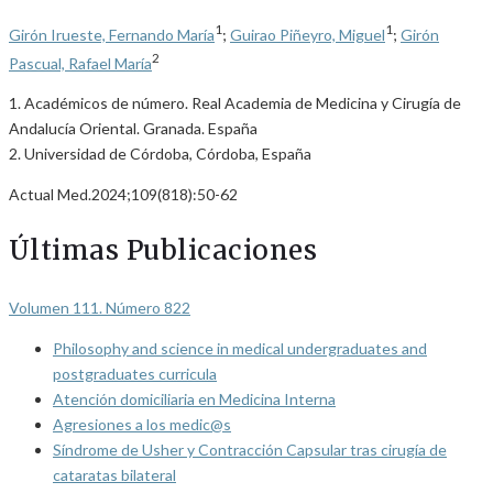
1
1
Girón Irueste, Fernando María
;
Guirao Piñeyro, Miguel
;
Girón
2
Pascual, Rafael María
1. Académicos de número. Real Academia de Medicina y Cirugía de
Andalucía Oriental. Granada. España
2. Universidad de Córdoba, Córdoba, España
Actual Med.2024;109(818):50-62
Últimas Publicaciones
Volumen 111. Número 822
Philosophy and science in medical undergraduates and
postgraduates curricula
Atención domiciliaria en Medicina Interna
Agresiones a los medic@s
Síndrome de Usher y Contracción Capsular tras cirugía de
cataratas bilateral