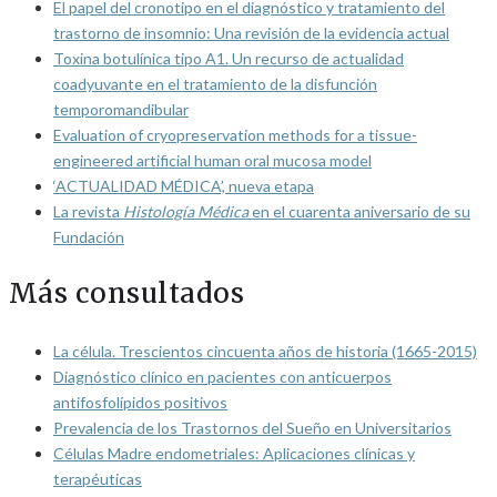
El papel del cronotipo en el diagnóstico y tratamiento del
trastorno de insomnio: Una revisión de la evidencia actual
Toxina botulínica tipo A1. Un recurso de actualidad
coadyuvante en el tratamiento de la disfunción
temporomandibular
Evaluation of cryopreservation methods for a tissue-
engineered artificial human oral mucosa model
‘ACTUALIDAD MÉDICA’, nueva etapa
La revista
Histología Médica
en el cuarenta aniversario de su
Fundación
Más consultados
La célula. Trescientos cincuenta años de historia (1665-2015)
Diagnóstico clínico en pacientes con anticuerpos
antifosfolípidos positivos
Prevalencia de los Trastornos del Sueño en Universitarios
Células Madre endometriales: Aplicaciones clínicas y
terapéuticas