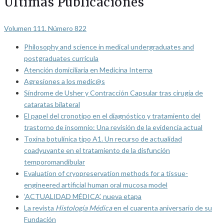
Últimas Publicaciones
Volumen 111. Número 822
Philosophy and science in medical undergraduates and
postgraduates curricula
Atención domiciliaria en Medicina Interna
Agresiones a los medic@s
Síndrome de Usher y Contracción Capsular tras cirugía de
cataratas bilateral
El papel del cronotipo en el diagnóstico y tratamiento del
trastorno de insomnio: Una revisión de la evidencia actual
Toxina botulínica tipo A1. Un recurso de actualidad
coadyuvante en el tratamiento de la disfunción
temporomandibular
Evaluation of cryopreservation methods for a tissue-
engineered artificial human oral mucosa model
‘ACTUALIDAD MÉDICA’, nueva etapa
La revista
Histología Médica
en el cuarenta aniversario de su
Fundación