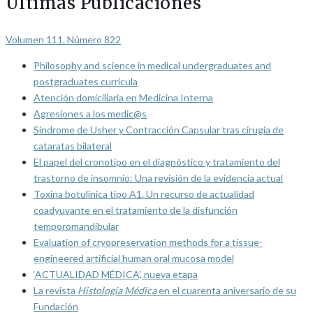
Últimas Publicaciones
Volumen 111. Número 822
Philosophy and science in medical undergraduates and
postgraduates curricula
Atención domiciliaria en Medicina Interna
Agresiones a los medic@s
Síndrome de Usher y Contracción Capsular tras cirugía de
cataratas bilateral
El papel del cronotipo en el diagnóstico y tratamiento del
trastorno de insomnio: Una revisión de la evidencia actual
Toxina botulínica tipo A1. Un recurso de actualidad
coadyuvante en el tratamiento de la disfunción
temporomandibular
Evaluation of cryopreservation methods for a tissue-
engineered artificial human oral mucosa model
‘ACTUALIDAD MÉDICA’, nueva etapa
La revista
Histología Médica
en el cuarenta aniversario de su
Fundación