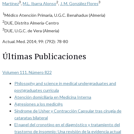
3
2
3
Martínez
,
M.L. Ibarra Alonso
,
J. M. González Flores
1
Médico Atención Primaria, U.G.C. Benahadux (Almería)
2
DUE, Distrito Almería-Centro
3
DUE, U.G.C. de Vera (Almería)
Actual. Med. 2014; 99: (792): 78-80
Últimas Publicaciones
Volumen 111. Número 822
Philosophy and science in medical undergraduates and
postgraduates curricula
Atención domiciliaria en Medicina Interna
Agresiones a los medic@s
Síndrome de Usher y Contracción Capsular tras cirugía de
cataratas bilateral
El papel del cronotipo en el diagnóstico y tratamiento del
trastorno de insomnio: Una revisión de la evidencia actual