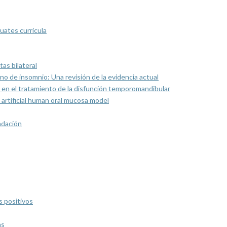
uates curricula
as bilateral
rno de insomnio: Una revisión de la evidencia actual
 en el tratamiento de la disfunción temporomandibular
artificial human oral mucosa model
ndación
s positivos
as