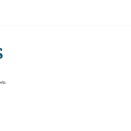
s
elp.