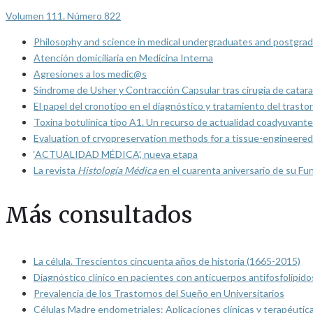
Volumen 111. Número 822
Philosophy and science in medical undergraduates and postgrad
Atención domiciliaria en Medicina Interna
Agresiones a los medic@s
Síndrome de Usher y Contracción Capsular tras cirugía de catarat
El papel del cronotipo en el diagnóstico y tratamiento del trasto
Toxina botulínica tipo A1. Un recurso de actualidad coadyuvante
Evaluation of cryopreservation methods for a tissue-engineered 
‘ACTUALIDAD MÉDICA’, nueva etapa
La revista
Histología Médica
en el cuarenta aniversario de su Fu
Más consultados
La célula. Trescientos cincuenta años de historia (1665-2015)
Diagnóstico clínico en pacientes con anticuerpos antifosfolípido
Prevalencia de los Trastornos del Sueño en Universitarios
Células Madre endometriales: Aplicaciones clínicas y terapéutic