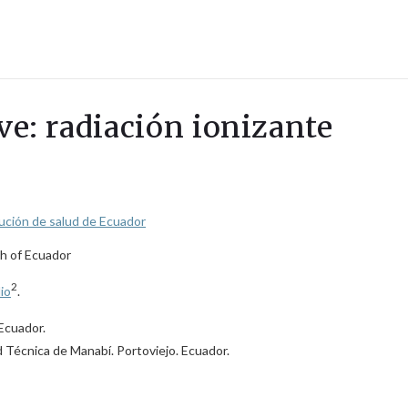
ave: radiación ionizante
tución de salud de Ecuador
lth of Ecuador
2
io
.
 Ecuador.
 Técnica de Manabí. Portoviejo. Ecuador.