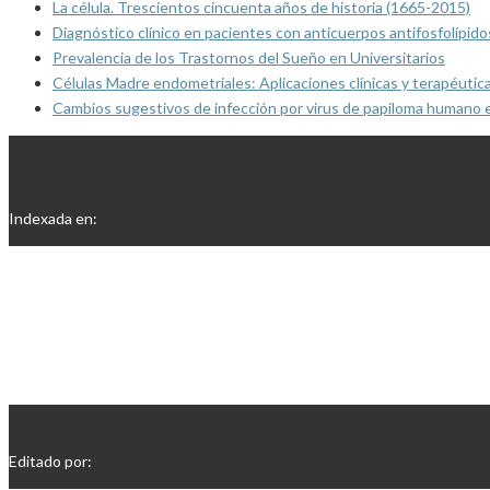
La célula. Trescientos cincuenta años de historia (1665-2015)
Diagnóstico clínico en pacientes con anticuerpos antifosfolípido
Prevalencia de los Trastornos del Sueño en Universitarios
Células Madre endometriales: Aplicaciones clínicas y terapéutic
Cambios sugestivos de infección por virus de papiloma humano 
Indexada en:
Editado por: