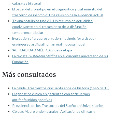
cataratas bilateral
El papel del cronotipo en el diagnóstico y tratamiento del
trastorno de insomnio: Una revisión de la evidencia actual
Toxina botulínica tipo A1. Un recurso de actualidad
coadyuvante en el tratamiento de la disfunción
temporomandibular
Evaluation of cryopreservation methods for a tissue-
engineered artificial human oral mucosa model
‘ACTUALIDAD MÉDICA’, nueva etapa
La revista
Histología Médica
en el cuarenta aniversario de su
Fundación
Más consultados
La célula. Trescientos cincuenta años de historia (1665-2015)
Diagnóstico clínico en pacientes con anticuerpos
antifosfolípidos positivos
Prevalencia de los Trastornos del Sueño en Universitarios
Células Madre endometriales: Aplicaciones clínicas y