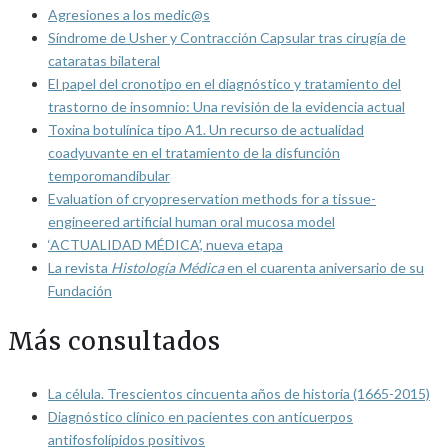
Agresiones a los medic@s
Síndrome de Usher y Contracción Capsular tras cirugía de
cataratas bilateral
El papel del cronotipo en el diagnóstico y tratamiento del
trastorno de insomnio: Una revisión de la evidencia actual
Toxina botulínica tipo A1. Un recurso de actualidad
coadyuvante en el tratamiento de la disfunción
temporomandibular
Evaluation of cryopreservation methods for a tissue-
engineered artificial human oral mucosa model
‘ACTUALIDAD MÉDICA’, nueva etapa
La revista
Histología Médica
en el cuarenta aniversario de su
Fundación
Más consultados
La célula. Trescientos cincuenta años de historia (1665-2015)
Diagnóstico clínico en pacientes con anticuerpos
antifosfolípidos positivos