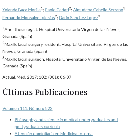
1
2
3
Yolanda Baca Morilla
;
Paolo Cariati
;
Almudena Cabello Serrano
;
2
3
Fernando Monsalve Iglesias
;
Dario Sanchez Lopez
1
Anesthesiologist. Hospital Universitario Virgen de las Nieves,
Granada (Spain)
2
Maxillofacial surgery resident. Hospital Universitario Virgen de las
Nieves, Granada (Spain)
3
Maxillofacial surgeon. Hospital Universitario Virgen de las Nieves,
Granada (Spain)
Actual. Med. 2017; 102: (801): 86-87
Últimas Publicaciones
Volumen 111. Número 822
Philosophy and science in medical undergraduates and
postgraduates curricula
Atención domiciliaria en Medicina Interna