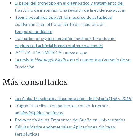
El papel del cronotipo en el diagnóstico y tratamiento del
trastorno de insomnio: Una revisión de la evidencia actual
Toxina botulínica tipo A1. Un recurso de actualidad
coadyuvante en el tratamiento de la disfunción
temporomandibular
Evaluation of cryopreservation methods for a tissue-
engineered artificial human oral mucosa model
‘ACTUALIDAD MÉDICA’, nueva etapa
La revista
Histología Médica
en el cuarenta aniversario de su
Fundación
Más consultados
La célula. Trescientos cincuenta años de historia (1665-2015)
Diagnóstico clínico en pacientes con anticuerpos
antifosfolípidos positivos
Prevalencia de los Trastornos del Sueño en Universitarios
Células Madre endometriales: Aplicaciones clínicas y
terapéuticas