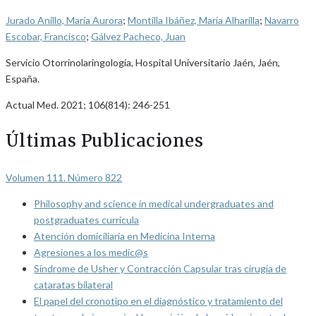
Jurado Anillo, María Aurora
;
Montilla Ibáñez, María Alharilla
;
Navarro
Escobar, Francisco
;
Gálvez Pacheco, Juan
Servicio Otorrinolaringología, Hospital Universitario Jaén, Jaén,
España.
Actual Med. 2021; 106(814): 246-251
Últimas Publicaciones
Volumen 111. Número 822
Philosophy and science in medical undergraduates and
postgraduates curricula
Atención domiciliaria en Medicina Interna
Agresiones a los medic@s
Síndrome de Usher y Contracción Capsular tras cirugía de
cataratas bilateral
El papel del cronotipo en el diagnóstico y tratamiento del