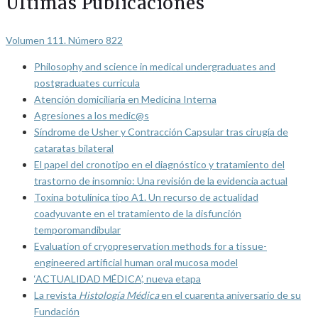
Últimas Publicaciones
Volumen 111. Número 822
Philosophy and science in medical undergraduates and
postgraduates curricula
Atención domiciliaria en Medicina Interna
Agresiones a los medic@s
Síndrome de Usher y Contracción Capsular tras cirugía de
cataratas bilateral
El papel del cronotipo en el diagnóstico y tratamiento del
trastorno de insomnio: Una revisión de la evidencia actual
Toxina botulínica tipo A1. Un recurso de actualidad
coadyuvante en el tratamiento de la disfunción
temporomandibular
Evaluation of cryopreservation methods for a tissue-
engineered artificial human oral mucosa model
‘ACTUALIDAD MÉDICA’, nueva etapa
La revista
Histología Médica
en el cuarenta aniversario de su
Fundación