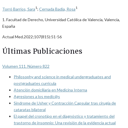
1
1
Torró Barrios, Sara
;
Cernada Badía, Rosa
1. Facultad de Derecho, Universidad Católica de Valencia, Valencia,
España
Actual Med.2022;107(815):51-56
Últimas Publicaciones
Volumen 111. Número 822
Philosophy and science in medical undergraduates and
postgraduates curricula
Atención domiciliaria en Medicina Interna
Agresiones a los medic@s
Síndrome de Usher y Contracción Capsular tras cirugía de
cataratas bilateral
El papel del cronotipo en el diagnóstico y tratamiento del
trastorno de insomnio: Una revisión de la evidencia actual