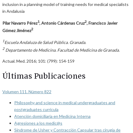
inclusion in a planning model of training needs for medical specialists
in Andalusia
1
2
Pilar Navarro Pérez
, Antonio Cárdenas Cruz
, Francisco Javier
2
Gómez Jiménez
1
Escuela Andaluza de Salud Pública. Granada.
2
Departamento de Medicina. Facultad de Medicina de Granada.
Actual. Med. 2016; 101: (799): 154-159
Últimas Publicaciones
Volumen 111. Número 822
Philosophy and science in medical undergraduates and
postgraduates curricula
Atención domiciliaria en Medicina Interna
Agresiones a los medic@s
Síndrome de Usher y Contracción Capsular tras cirugía de