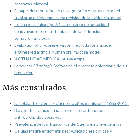
cataratas bilateral
El papel del cronotipo en el diagnóstico y tratamiento del
trastorno de insomnio: Una revisión de la evidencia actual
Toxina botulínica tipo A1. Un recurso de actualidad
coadyuvante en el tratamiento de la disfunción
temporomandibular
Evaluation of cryopreservation methods for a tissue-
engineered artificial human oral mucosa model
‘ACTUALIDAD MÉDICA’, nueva etapa
La revista
Histología Médica
en el cuarenta aniversario de su
Fundación
Más consultados
La célula. Trescientos cincuenta años de historia (1665-2015)
Diagnóstico clínico en pacientes con anticuerpos
antifosfolípidos positivos
Prevalencia de los Trastornos del Sueño en Universitarios
Células Madre endometriales: Aplicaciones clínicas y