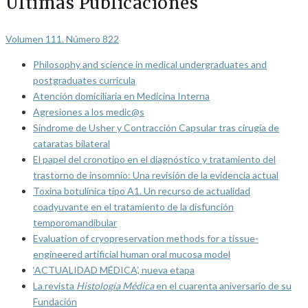
Últimas Publicaciones
Volumen 111. Número 822
Philosophy and science in medical undergraduates and
postgraduates curricula
Atención domiciliaria en Medicina Interna
Agresiones a los medic@s
Síndrome de Usher y Contracción Capsular tras cirugía de
cataratas bilateral
El papel del cronotipo en el diagnóstico y tratamiento del
trastorno de insomnio: Una revisión de la evidencia actual
Toxina botulínica tipo A1. Un recurso de actualidad
coadyuvante en el tratamiento de la disfunción
temporomandibular
Evaluation of cryopreservation methods for a tissue-
engineered artificial human oral mucosa model
‘ACTUALIDAD MÉDICA’, nueva etapa
La revista
Histología Médica
en el cuarenta aniversario de su
Fundación