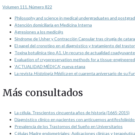
Volumen 111. Número 822
Philosophy and science in medical undergraduates and postgrad
Atención domiciliaria en Medicina Interna
Agresiones a los medic@s
Síndrome de Usher y Contracción Capsular tras cirugía de catarat
El papel del cronotipo en el diagnóstico y tratamiento del trasto
Toxina botulínica tipo A1. Un recurso de actualidad coadyuvante
Evaluation of cryopreservation methods for a tissue-engineered 
‘ACTUALIDAD MÉDICA’, nueva etapa
La revista
Histología Médica
en el cuarenta aniversario de su Fu
Más consultados
La célula. Trescientos cincuenta años de historia (1665-2015)
Diagnóstico clínico en pacientes con anticuerpos antifosfolípido
Prevalencia de los Trastornos del Sueño en Universitarios
Células Madre endometriales: Aplicaciones clínicas y terapéutic