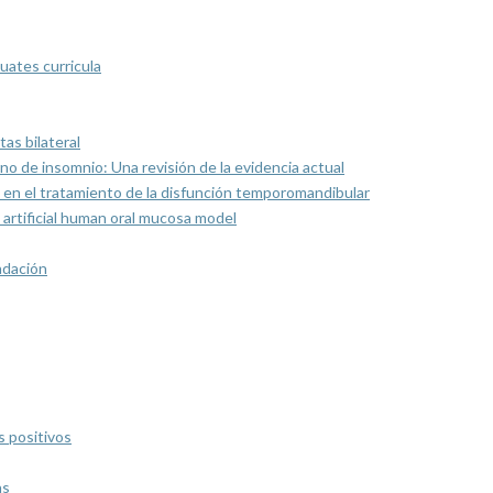
uates curricula
as bilateral
rno de insomnio: Una revisión de la evidencia actual
 en el tratamiento de la disfunción temporomandibular
artificial human oral mucosa model
ndación
s positivos
as