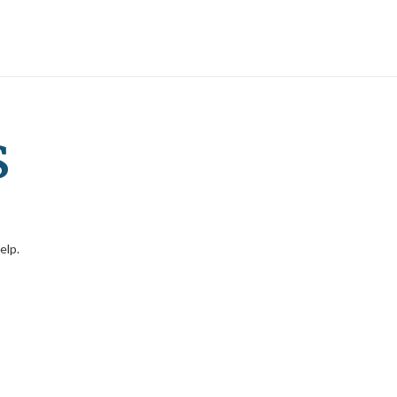
s
elp.