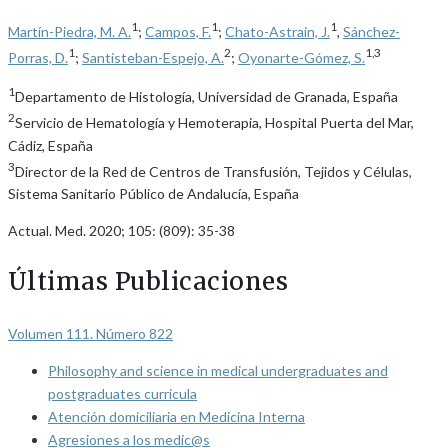
1
1
1
Martín-Piedra, M. A.
;
Campos, F.
;
Chato-Astrain, J.
,
Sánchez-
1
2
1,3
Porras, D.
;
Santisteban-Espejo, A.
;
Oyonarte-Gómez, S.
1
Departamento de Histología, Universidad de Granada, España
2
Servicio de Hematología y Hemoterapia, Hospital Puerta del Mar,
Cádiz, España
3
Director de la Red de Centros de Transfusión, Tejidos y Células,
Sistema Sanitario Público de Andalucía, España
Actual. Med. 2020; 105: (809): 35-38
Últimas Publicaciones
Volumen 111. Número 822
Philosophy and science in medical undergraduates and
postgraduates curricula
Atención domiciliaria en Medicina Interna
Agresiones a los medic@s