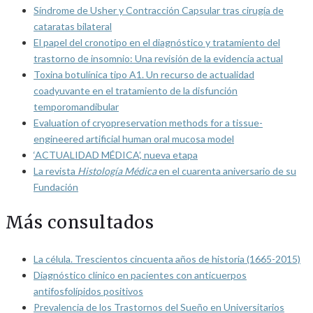
Síndrome de Usher y Contracción Capsular tras cirugía de
cataratas bilateral
El papel del cronotipo en el diagnóstico y tratamiento del
trastorno de insomnio: Una revisión de la evidencia actual
Toxina botulínica tipo A1. Un recurso de actualidad
coadyuvante en el tratamiento de la disfunción
temporomandibular
Evaluation of cryopreservation methods for a tissue-
engineered artificial human oral mucosa model
‘ACTUALIDAD MÉDICA’, nueva etapa
La revista
Histología Médica
en el cuarenta aniversario de su
Fundación
Más consultados
La célula. Trescientos cincuenta años de historia (1665-2015)
Diagnóstico clínico en pacientes con anticuerpos
antifosfolípidos positivos
Prevalencia de los Trastornos del Sueño en Universitarios