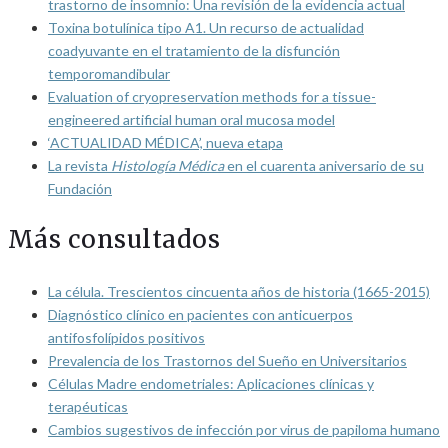
trastorno de insomnio: Una revisión de la evidencia actual
Toxina botulínica tipo A1. Un recurso de actualidad
coadyuvante en el tratamiento de la disfunción
temporomandibular
Evaluation of cryopreservation methods for a tissue-
engineered artificial human oral mucosa model
‘ACTUALIDAD MÉDICA’, nueva etapa
La revista
Histología Médica
en el cuarenta aniversario de su
Fundación
Más consultados
La célula. Trescientos cincuenta años de historia (1665-2015)
Diagnóstico clínico en pacientes con anticuerpos
antifosfolípidos positivos
Prevalencia de los Trastornos del Sueño en Universitarios
Células Madre endometriales: Aplicaciones clínicas y
terapéuticas
Cambios sugestivos de infección por virus de papiloma humano