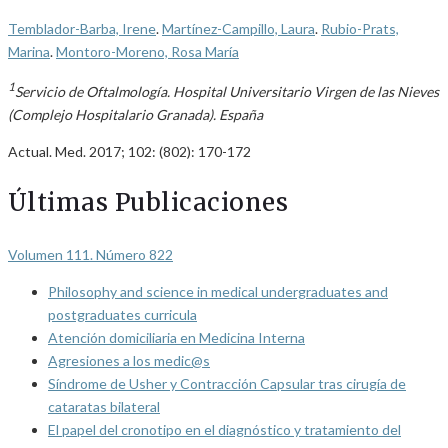
Temblador-Barba, Irene
.
Martínez-Campillo, Laura
.
Rubio-Prats,
Marina
.
Montoro-Moreno, Rosa María
1
Servicio de Oftalmología. Hospital Universitario Virgen de las Nieves
(Complejo Hospitalario Granada). España
Actual. Med. 2017; 102: (802): 170-172
Últimas Publicaciones
Volumen 111. Número 822
Philosophy and science in medical undergraduates and
postgraduates curricula
Atención domiciliaria en Medicina Interna
Agresiones a los medic@s
Síndrome de Usher y Contracción Capsular tras cirugía de
cataratas bilateral
El papel del cronotipo en el diagnóstico y tratamiento del