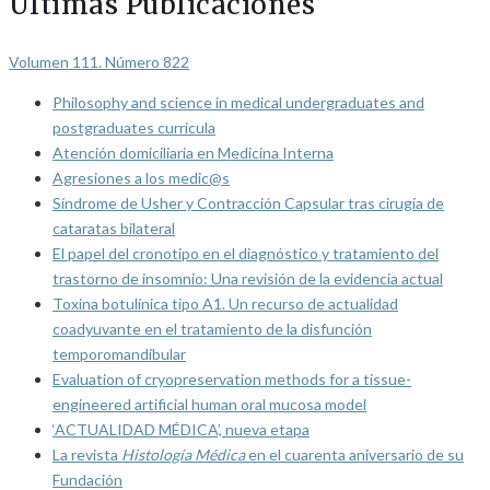
Últimas Publicaciones
Volumen 111. Número 822
Philosophy and science in medical undergraduates and
postgraduates curricula
Atención domiciliaria en Medicina Interna
Agresiones a los medic@s
Síndrome de Usher y Contracción Capsular tras cirugía de
cataratas bilateral
El papel del cronotipo en el diagnóstico y tratamiento del
trastorno de insomnio: Una revisión de la evidencia actual
Toxina botulínica tipo A1. Un recurso de actualidad
coadyuvante en el tratamiento de la disfunción
temporomandibular
Evaluation of cryopreservation methods for a tissue-
engineered artificial human oral mucosa model
‘ACTUALIDAD MÉDICA’, nueva etapa
La revista
Histología Médica
en el cuarenta aniversario de su
Fundación