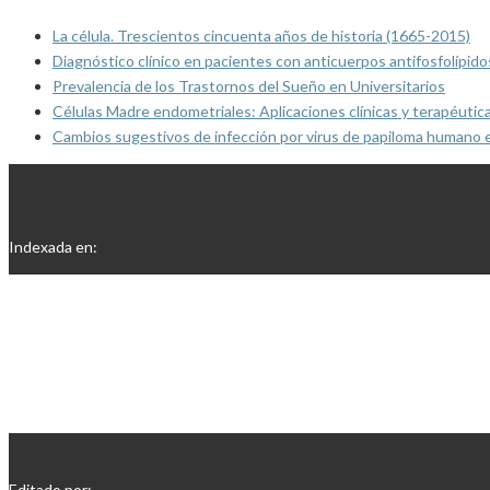
La célula. Trescientos cincuenta años de historia (1665-2015)
Diagnóstico clínico en pacientes con anticuerpos antifosfolípido
Prevalencia de los Trastornos del Sueño en Universitarios
Células Madre endometriales: Aplicaciones clínicas y terapéutic
Cambios sugestivos de infección por virus de papiloma humano 
Indexada en:
Editado por: