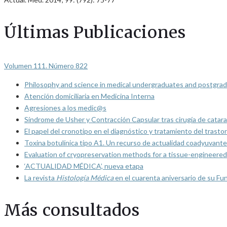
Últimas Publicaciones
Volumen 111. Número 822
Philosophy and science in medical undergraduates and postgrad
Atención domiciliaria en Medicina Interna
Agresiones a los medic@s
Síndrome de Usher y Contracción Capsular tras cirugía de catarat
El papel del cronotipo en el diagnóstico y tratamiento del trasto
Toxina botulínica tipo A1. Un recurso de actualidad coadyuvante
Evaluation of cryopreservation methods for a tissue-engineered 
‘ACTUALIDAD MÉDICA’, nueva etapa
La revista
Histología Médica
en el cuarenta aniversario de su Fu
Más consultados