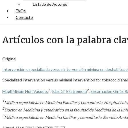
Listado de Autores
FAQs
Contacto
Artículos con la palabra cl
Original
Intervención especializada versus intervención mínima en deshabituac
Specialized intervention versus minimal intervention for tobacco disha
1
2
Magli Miriam Hun Vásquez
,
Blas Gil Exstremera
,
Encarnación Ginés R
1
Médico especialista en Medicina Familiar y comunitaria. Hospital Lui
2
Doctor en Medicina y catedrático en la facultad de Medicina de la un
3
Médico especialista en Medicina familiar y comunitaria. Servicio Anda
Actual. Med. 2014; 99: (792): 75-77