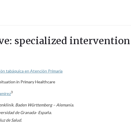
ave: specialized intervention
ión tabáquica en Atención Primaria
bituation in Primary Healthcare
3
amirez
senklinik. Baden Württemberg – Alemania.
iversidad de Granada- España.
luz de Salud.