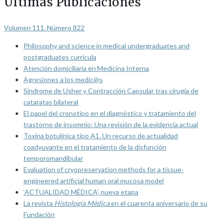
Últimas Publicaciones
Volumen 111. Número 822
Philosophy and science in medical undergraduates and
postgraduates curricula
Atención domiciliaria en Medicina Interna
Agresiones a los medic@s
Síndrome de Usher y Contracción Capsular tras cirugía de
cataratas bilateral
El papel del cronotipo en el diagnóstico y tratamiento del
trastorno de insomnio: Una revisión de la evidencia actual
Toxina botulínica tipo A1. Un recurso de actualidad
coadyuvante en el tratamiento de la disfunción
temporomandibular
Evaluation of cryopreservation methods for a tissue-
engineered artificial human oral mucosa model
‘ACTUALIDAD MÉDICA’, nueva etapa
La revista
Histología Médica
en el cuarenta aniversario de su
Fundación