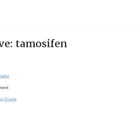
ave: tamosifen
vador
tment
e Ocete