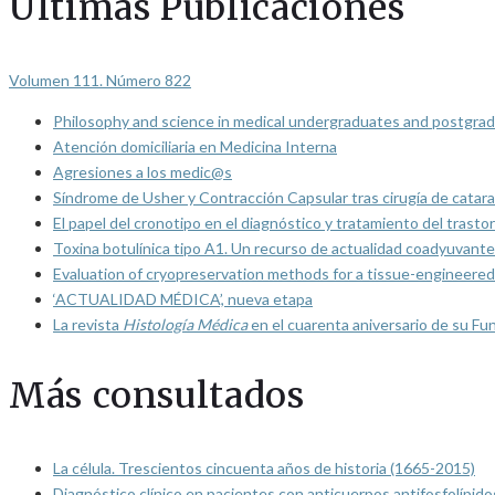
Últimas Publicaciones
Volumen 111. Número 822
Philosophy and science in medical undergraduates and postgrad
Atención domiciliaria en Medicina Interna
Agresiones a los medic@s
Síndrome de Usher y Contracción Capsular tras cirugía de catarat
El papel del cronotipo en el diagnóstico y tratamiento del trasto
Toxina botulínica tipo A1. Un recurso de actualidad coadyuvante
Evaluation of cryopreservation methods for a tissue-engineered 
‘ACTUALIDAD MÉDICA’, nueva etapa
La revista
Histología Médica
en el cuarenta aniversario de su Fu
Más consultados
La célula. Trescientos cincuenta años de historia (1665-2015)
Diagnóstico clínico en pacientes con anticuerpos antifosfolípido