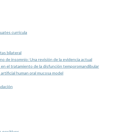
uates curricula
as bilateral
rno de insomnio: Una revisión de la evidencia actual
 en el tratamiento de la disfunción temporomandibular
artificial human oral mucosa model
ndación
s positivos