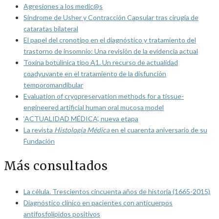
Agresiones a los medic@s
Síndrome de Usher y Contracción Capsular tras cirugía de
cataratas bilateral
El papel del cronotipo en el diagnóstico y tratamiento del
trastorno de insomnio: Una revisión de la evidencia actual
Toxina botulínica tipo A1. Un recurso de actualidad
coadyuvante en el tratamiento de la disfunción
temporomandibular
Evaluation of cryopreservation methods for a tissue-
engineered artificial human oral mucosa model
‘ACTUALIDAD MÉDICA’, nueva etapa
La revista
Histología Médica
en el cuarenta aniversario de su
Fundación
Más consultados
La célula. Trescientos cincuenta años de historia (1665-2015)
Diagnóstico clínico en pacientes con anticuerpos
antifosfolípidos positivos