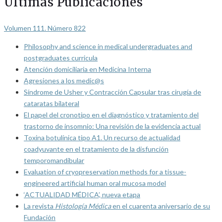
Últimas Publicaciones
Volumen 111. Número 822
Philosophy and science in medical undergraduates and
postgraduates curricula
Atención domiciliaria en Medicina Interna
Agresiones a los medic@s
Síndrome de Usher y Contracción Capsular tras cirugía de
cataratas bilateral
El papel del cronotipo en el diagnóstico y tratamiento del
trastorno de insomnio: Una revisión de la evidencia actual
Toxina botulínica tipo A1. Un recurso de actualidad
coadyuvante en el tratamiento de la disfunción
temporomandibular
Evaluation of cryopreservation methods for a tissue-
engineered artificial human oral mucosa model
‘ACTUALIDAD MÉDICA’, nueva etapa
La revista
Histología Médica
en el cuarenta aniversario de su
Fundación