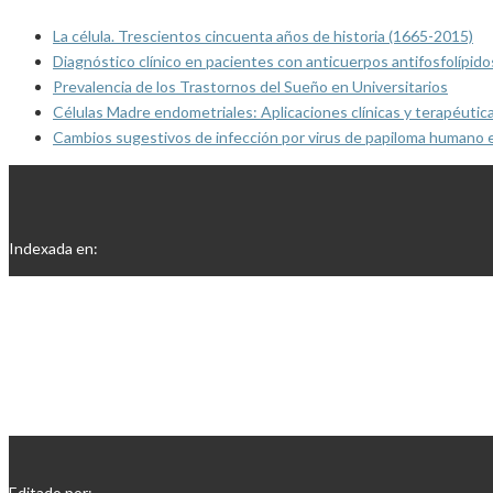
La célula. Trescientos cincuenta años de historia (1665-2015)
Diagnóstico clínico en pacientes con anticuerpos antifosfolípido
Prevalencia de los Trastornos del Sueño en Universitarios
Células Madre endometriales: Aplicaciones clínicas y terapéutic
Cambios sugestivos de infección por virus de papiloma humano 
Indexada en:
Editado por: