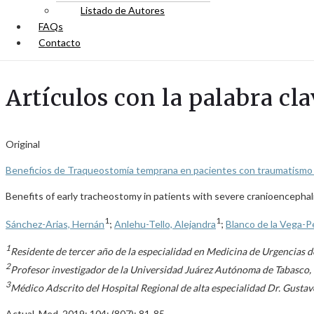
Listado de Autores
FAQs
Contacto
Artículos con la palabra c
Original
Beneficios de Traqueostomía temprana en pacientes con traumatismo
Benefits of early tracheostomy in patients with severe cranioencephal
1
1
Sánchez-Arias, Hernán
;
Anlehu-Tello, Alejandra
;
Blanco de la Vega-Pé
1
Residente de tercer año de la especialidad en Medicina de Urgencias d
2
Profesor investigador de la Universidad Juárez Autónoma de Tabasco, 
3
Médico Adscrito del Hospital Regional de alta especialidad Dr. Gustav
Actual. Med. 2019; 104: (807): 81-85