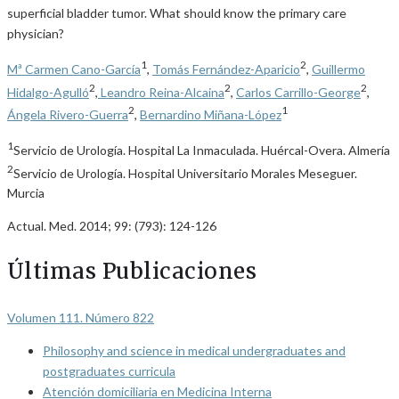
superficial bladder tumor. What should know the primary care
physician?
1
2
Mª Carmen Cano-García
,
Tomás Fernández-Aparicio
,
Guillermo
2
2
2
Hidalgo-Agulló
,
Leandro Reina-Alcaina
,
Carlos Carrillo-George
,
2
1
Ángela Rivero-Guerra
,
Bernardino Miñana-López
1
Servicio de Urología. Hospital La Inmaculada. Huércal-Overa. Almería
2
Servicio de Urología. Hospital Universitario Morales Meseguer.
Murcia
Actual. Med. 2014; 99: (793): 124-126
Últimas Publicaciones
Volumen 111. Número 822
Philosophy and science in medical undergraduates and
postgraduates curricula
Atención domiciliaria en Medicina Interna