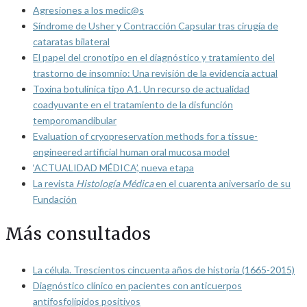
Agresiones a los medic@s
Síndrome de Usher y Contracción Capsular tras cirugía de
cataratas bilateral
El papel del cronotipo en el diagnóstico y tratamiento del
trastorno de insomnio: Una revisión de la evidencia actual
Toxina botulínica tipo A1. Un recurso de actualidad
coadyuvante en el tratamiento de la disfunción
temporomandibular
Evaluation of cryopreservation methods for a tissue-
engineered artificial human oral mucosa model
‘ACTUALIDAD MÉDICA’, nueva etapa
La revista
Histología Médica
en el cuarenta aniversario de su
Fundación
Más consultados
La célula. Trescientos cincuenta años de historia (1665-2015)
Diagnóstico clínico en pacientes con anticuerpos
antifosfolípidos positivos