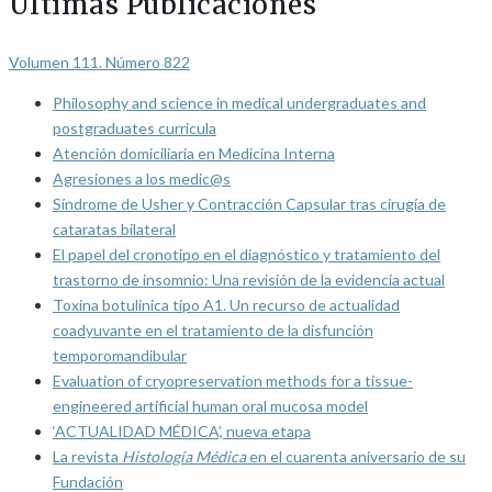
Últimas Publicaciones
Volumen 111. Número 822
Philosophy and science in medical undergraduates and
postgraduates curricula
Atención domiciliaria en Medicina Interna
Agresiones a los medic@s
Síndrome de Usher y Contracción Capsular tras cirugía de
cataratas bilateral
El papel del cronotipo en el diagnóstico y tratamiento del
trastorno de insomnio: Una revisión de la evidencia actual
Toxina botulínica tipo A1. Un recurso de actualidad
coadyuvante en el tratamiento de la disfunción
temporomandibular
Evaluation of cryopreservation methods for a tissue-
engineered artificial human oral mucosa model
‘ACTUALIDAD MÉDICA’, nueva etapa
La revista
Histología Médica
en el cuarenta aniversario de su
Fundación